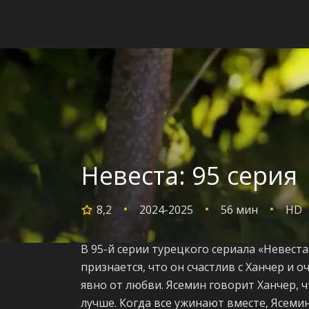
Невеста: 95 серия
8,2
2024-2025
56 мин
HD
В 95-й серии турецкого сериала «Невес
признается, что он счастлив с Ханчер и о
явно от любви. Ясемин говорит Ханчер, ч
лучше. Когда все ужинают вместе, Ясемин