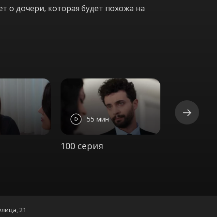
т о дочери, которая будет похожа на
55 мин
55 ми
100 серия
101 серия
улица, 21