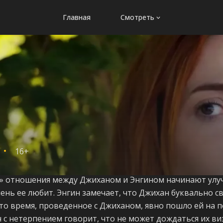
Главная
Смотреть
16+
та» отношения между Джиханом и Энгином начинают улу
чень ее любит. Энгин замечает, что Джихан буквально све
то время, проведенное с Джиханом, явно пошло ей на п
 с нетерпением говорит, что не может дождаться их виз