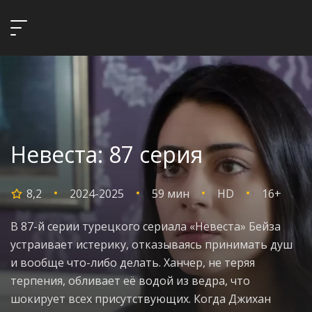
Невеста: 87 серия
8,2
2024-2025
59 мин
HD
16+
В 87-й серии турецкого сериала «Невеста» Бейза
устраивает истерику, отказываясь принимать душ
и вообще что-либо делать. Ханчер, не теряя
терпения, обливает её водой из ведра, что
шокирует всех присутствующих. Когда Джихан