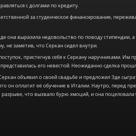
равляться с долгами по кредиту.
ветственной за студенческое финансирование, пережива
где она выразила недовольство по поводу стипендии, а 
, не заметив, что Серкан сидел внутри.
поступок, пристегнув себя к Серкану наручниками. Им 
, представилась его невестой. Неожиданно сделка прош
Серкан объявил о своей свадьбе и предложил Эде сыграт
 что он оплатит её обучение в Италии. Наутро, перед п
 разрыве, что вызвало бурю эмоций, и она поцеловала 