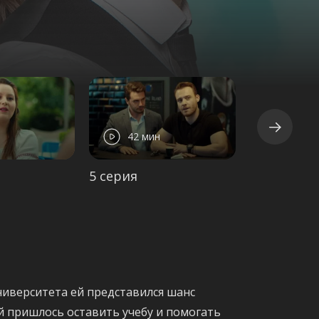
42 мин
42 ми
5 серия
6 серия
ниверситета ей представился шанс
ей пришлось оставить учебу и помогать