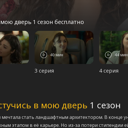
 мою дверь 1 сезон бесплатно
40 мин
44 мин
3 серия
4 серия
стучись в мою дверь
1 сезон
 и мечтала стать ландшафтным архитектором. В конце у
ажным этапом в её карьере. Но из-за потери стипендии 