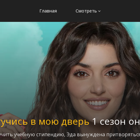
Главная
Смотреть
тучись в мою дверь
1 сезон о
учить учебную стипендию, Эда вынуждена притворяться