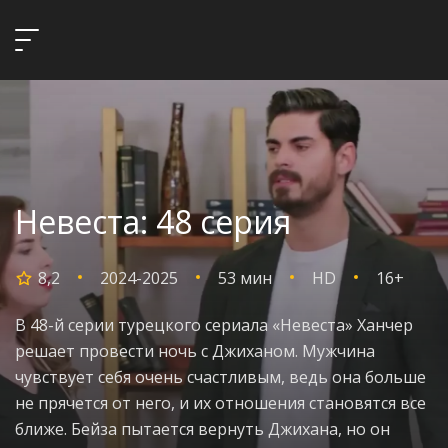
Невеста: 48 серия
8,2
2024-2025
53 мин
HD
16+
В 48-й серии турецкого сериала «Невеста» Ханчер
решает провести ночь с Джиханом. Мужчина
чувствует себя очень счастливым, ведь она больше
не прячется от него, и их отношения становятся все
ближе. Бейза пытается вернуть Джихана, но он