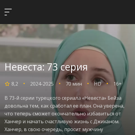
Невеста: 73 серия
8,2
2024-2025
70 мин
HD
16+
В 73-й серии турецкого сериала «Невеста» Бейза
довольна тем, как сработал ее план. Она уверена,
что теперь сможет окончательно избавиться от
Ханчер и начать счастливую жизнь с Джиханом.
Ханчер, в свою очередь, просит мужчину