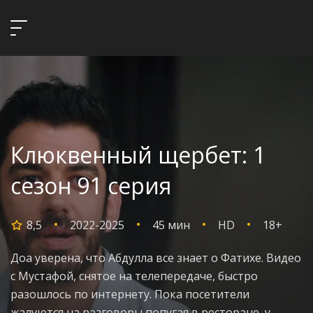
Клюквенный щербет: 1
сезон 91 серия
8,5
2022-2025
45 мин
HD
18+
Доа уверена, что Абдулла все знает о Фатихе. Видео
с Мустафой, снятое на телепередаче, быстро
разошлось по интернету. Пока посетители
жалуются на разговоры попугая в ресторане, у