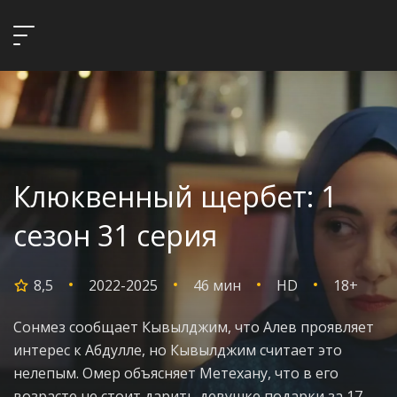
Клюквенный щербет: 1
сезон 31 серия
8,5
2022-2025
46 мин
HD
18+
Сонмез сообщает Кывылджим, что Алев проявляет
интерес к Абдулле, но Кывылджим считает это
нелепым. Омер объясняет Метехану, что в его
возрасте не стоит дарить девушке подарки за 17