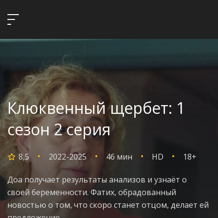
Клюквенный щербет: 1
сезон 2 серия
8,5
2022-2025
46 мин
HD
18+
Доа получает результаты анализов и узнаёт о
своей беременности. Фатих, обрадованный
новостью о том, что скоро станет отцом, делает ей
предложение.