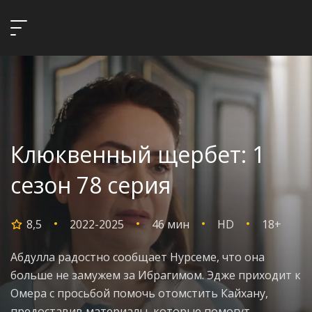
Клюквенный щербет: 1
сезон 78 серия
8,5
2022-2025
46 мин
HD
18+
Абдулла радостно сообщает Нурсеме, что она
больше не замужем за Ибрагимом. Эдже приходит к
Омера с просьбой помочь отомстить Кайхану,
предоставив материалы, которые помогут