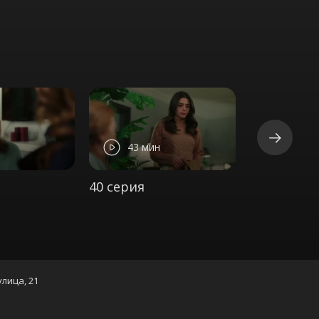
43 мин
45 ми
40 серия
41 серия
улица, 21