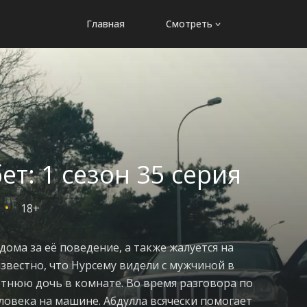
Главная
Смотреть
т: 1 сезон 35 серия
18+
дома за её поведение, а также жалуется на
известно, что Нурсему видели с мужчиной в
летнюю дочь в комнате. Во время разговора по
еловека на машине. Абдулла всячески помогает