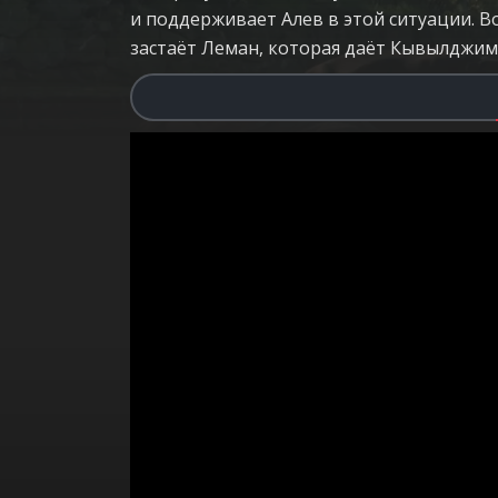
и поддерживает Алев в этой ситуации. 
застаёт Леман, которая даёт Кывылджим