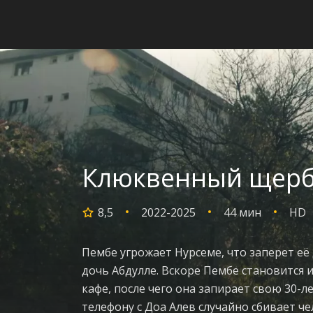
Клюквенный щербе
8,5
2022-2025
44 мин
HD
Пембе угрожает Нурсеме, что заперет её 
дочь Абдулле. Вскоре Пембе становится 
кафе, после чего она запирает свою 30-
телефону с Доа Алев случайно сбивает ч