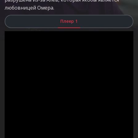
любовницей Омера.
Плеер 1