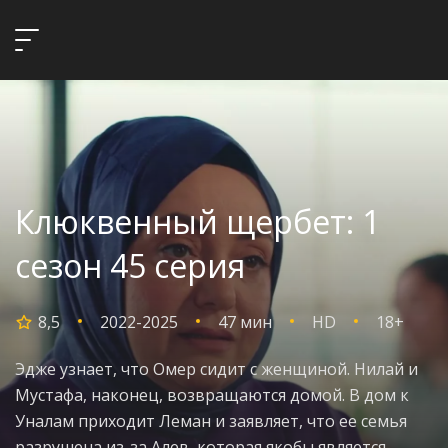
Клюквенный щербет: 1
сезон 45 серия
8,5
2022-2025
47 мин
HD
18+
Эдже узнает, что Омер сидит с женщиной. Нилай и
Мустафа, наконец, возвращаются домой. В дом к
Уналам приходит Леман и заявляет, что ее семья
разрушена из-за Алев, которая якобы является