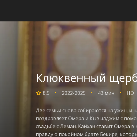
Клюквенный щербе
8,5
2022-2025
43 мин
HD
Две семьи снова собираются на ужин, и 
поздравляет Омера и Кывылджим с помо
свадьбе с Леман. Кайхан ставит Омера в
правду о покойном брате Бекире, котор