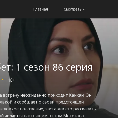
Главная
Смотреть
т: 1 сезон 86 серия
18+
на встречу неожиданно приходит Кайхан. Он
лвкой и сообщает о своей предстоящей
 неловкое положение, заставив его рассказать
ый является настоящим отцом Метехана.