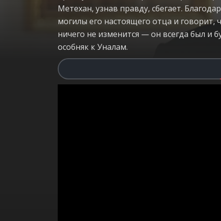
Метехан, узнав правду, сбегает. Благод
могилы его настоящего отца и говорит, 
ничего не изменится — он всегда был и 
особняк к Уналам.