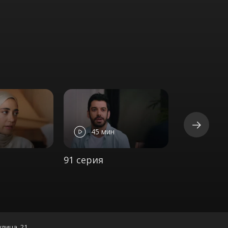
45 мин
44 ми
91 серия
92 серия
улица, 21