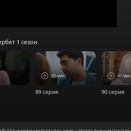
рбет 1 сезон
43 мин
47 мин
89 серия
90 серия
t © 2024 • tureckie-serialy.lol • Наш адрес: г. Москва, Большая Спасская 