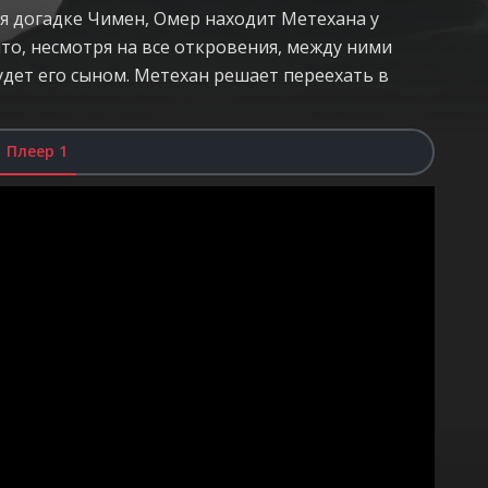
аря догадке Чимен, Омер находит Метехана у
что, несмотря на все откровения, между ними
будет его сыном. Метехан решает переехать в
Плеер 1