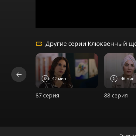
Другие серии Клюквенный ще
42 мин
46 мин
87 серия
88 серия
Copyrigh