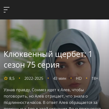
Клюквенный щербет: 1
сезон 75 серия
8,5
2022-2025
43 мин
HD
18+
Узнав правду, Сонмез идет к Алев, чтобы
поговорить, но Алев отрицает, что знала о
подлинности часов. В ответ Алев обращается за
помощью к Апо в этой ситуации. Ягыз признается,