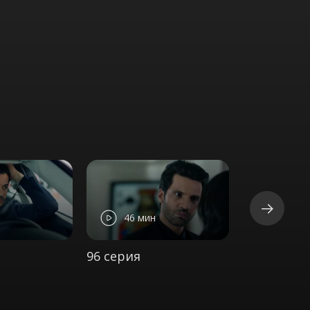
46 мин
46 ми
96 серия
97 серия