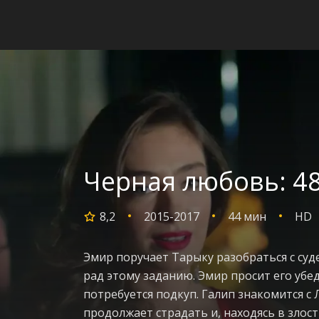
Черная любовь: 48
8,2
2015-2017
44 мин
HD
Эмир поручает Тарыку разобраться с суд
рад этому заданию. Эмир просит его убед
потребуется подкуп. Галип знакомится с 
продолжает страдать и, находясь в злос