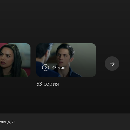
43 мин
44 ми
53 серия
54 серия
улица, 21