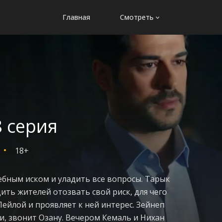
Главная
Смотреть
 серия
18+
ебным иском и уладить все вопросы. Тарык
ить жителей отозвать свой риск, для чего
Лейлой и проявляет к ней интерес. Зейнеп
ти, звонит Озану. Вечером Кемаль и Нихан