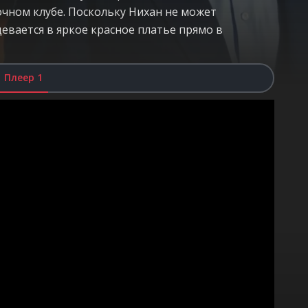
очном клубе. Поскольку Нихан не может
девается в яркое красное платье прямо в
Плеер 1