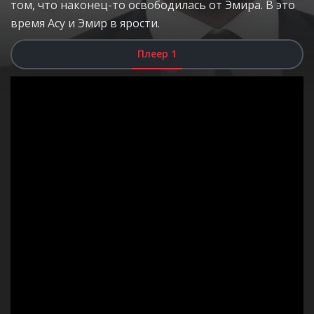
том, что наконец-то освободилась от Эмира. В это
время Асу и Эмир в ярости.
Плеер 1