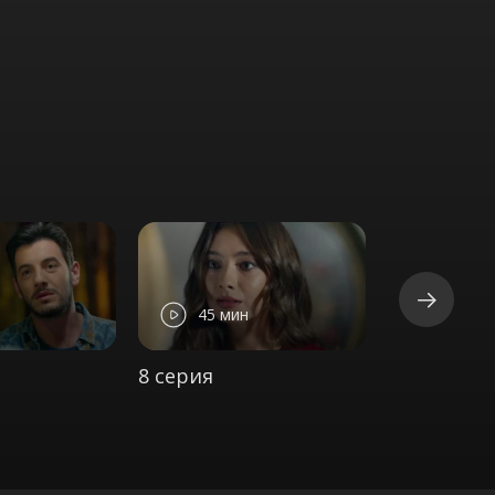
45 мин
47 ми
8 серия
9 серия