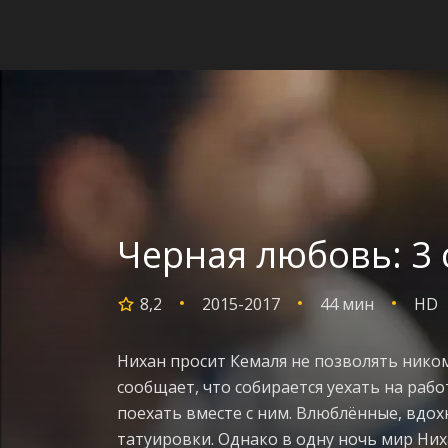
Черная любовь: 3 
8,2
2015-2017
44 мин
HD
Нихан просит Кемаля не позволять нико
сообщает, что собирается уехать на работ
поехать вместе с ним. Влюблённые, вдо
татуировки. Однако в одну ночь мир Них