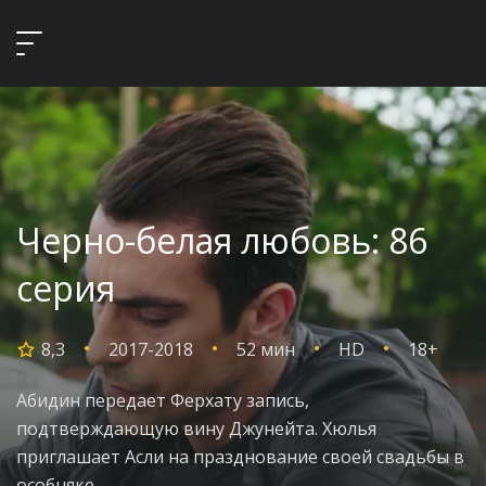
Черно-белая любовь: 86
серия
8,3
2017-2018
52 мин
HD
18+
Абидин передает Ферхату запись,
подтверждающую вину Джунейта. Хюлья
приглашает Асли на празднование своей свадьбы в
особняке.