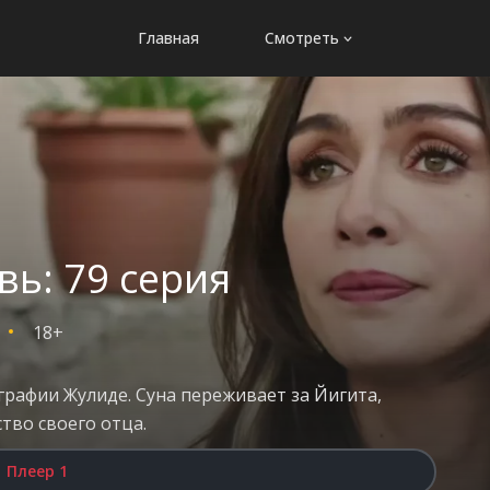
Главная
Смотреть
ь: 79 серия
18+
рафии Жулиде. Суна переживает за Йигита,
тво своего отца.
Плеер 1