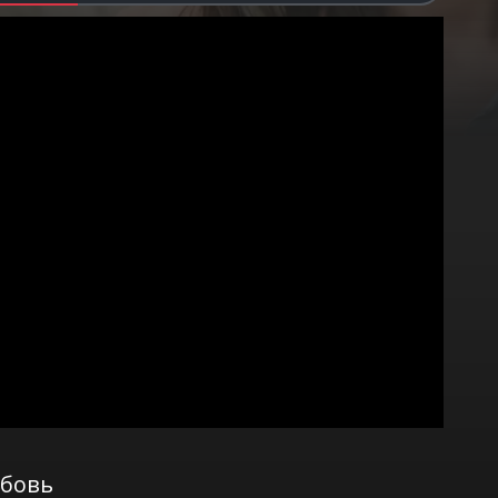
юбовь