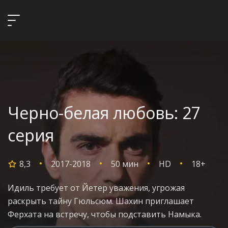
Черно-белая любовь: 27
серия
8,3
2017-2018
50 мин
HD
18+
Идиль требует от Йетер уважения, угрожая
раскрыть тайну Гюльсюм. Шахин приглашает
Ферхата на встречу, чтобы подставить Намыка.