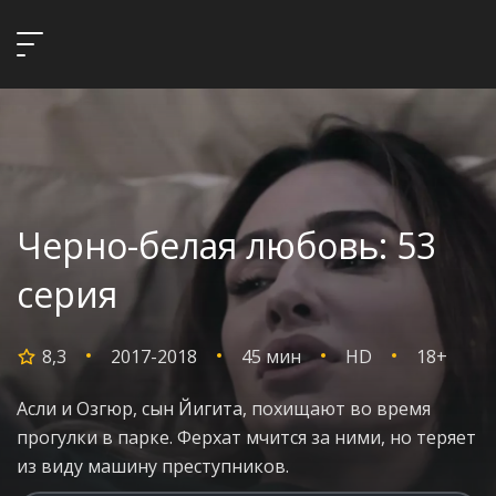
Черно-белая любовь: 53
серия
8,3
2017-2018
45 мин
HD
18+
Асли и Озгюр, сын Йигита, похищают во время
прогулки в парке. Ферхат мчится за ними, но теряет
из виду машину преступников.