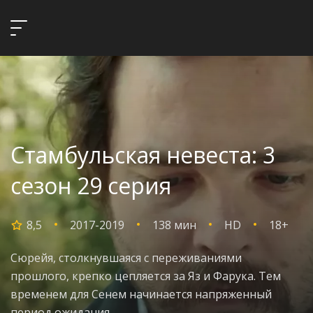
Стамбульская невеста: 3
сезон 29 серия
8,5
2017-2019
138 мин
HD
18+
Сюрейя, столкнувшаяся с переживаниями
прошлого, крепко цепляется за Яз и Фарука. Тем
временем для Сенем начинается напряженный
период ожидания.