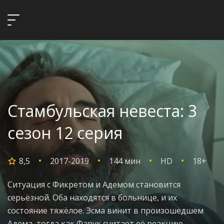
Стамбульская невеста: 3
сезон 12 серия
8,5
2017-2019
144 мин
HD
18+
Ситуация с Фикретом и Адемом становится
серьёзной. Оба находятся в больнице, и их
состояние тяжёлое. Эсма винит в произошедшем
Адема, тогда как Фарук считает её реакцию