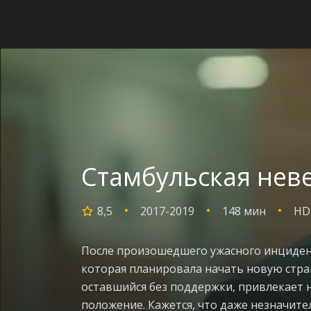
Стамбульская неве
8,5
2017-2019
148 мин
HD
После произошедшего ужасного инцидента
которая планировала начать новую стра
оставшийся без поддержки, привлекает н
положение. Кажется, что даже незначит