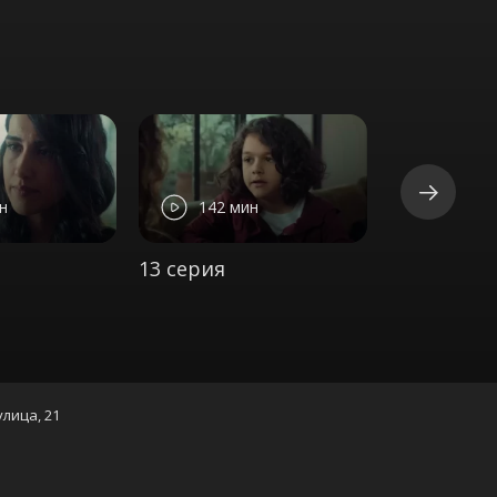
н
142 мин
131 м
13 серия
14 серия
улица, 21