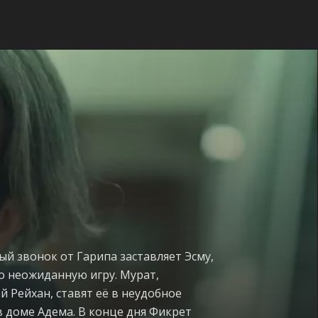
й звонок от Гарипа заставляет Эсму,
о неожиданную игру. Мурат,
 Рейхан, ставят её в неудобное
 доме Адема. В конце дня Фикрет