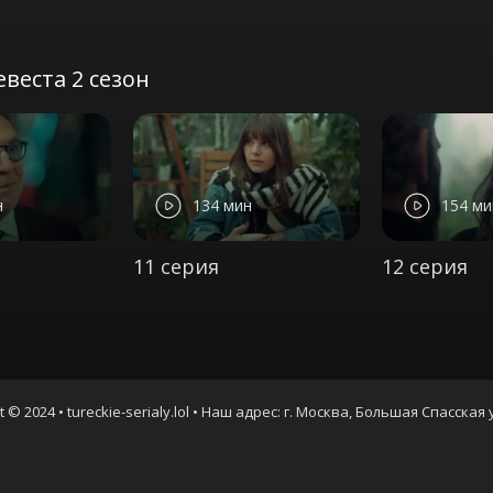
веста 2 сезон
н
134 мин
154 ми
11 серия
12 серия
t © 2024 • tureckie-serialy.lol • Наш адрес: г. Москва, Большая Спасская 