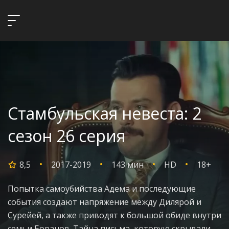
Стамбульская невеста: 2
сезон 26 серия
8,5
2017-2019
143 мин
HD
18+
Попытка самоубийства Адема и последующие
события создают напряжение между Дилярой и
Сурейей, а также приводят к большой обиде внутри
семьи Боранов. Тайна письма, которую скрывали