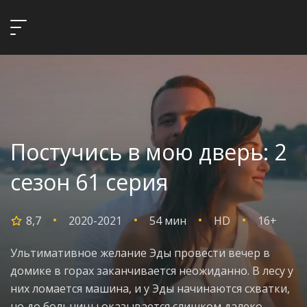
Постучись в мою дверь: 2
сезон 61 серия
8,7
2020-2021
54 мин
HD
16+
Ультимативное желание Эды провести вечер в
домике в горах заканчивается неожиданно. В лесу у
них ломается машина, и у Эды начинаются схватки,
но до больницы оказывается слишком далеко.