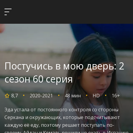
Постучись в мою дверь: 2
сезон 60 серия
8,7
2020-2021
48 мин
HD
16+
Эда устала от постоянного контроля со стороны
Серкана и окружающих, которые подсчитывают
каждую её еду, поэтому решает поступать по-
своему. Айдан и Кемаль решили не ехать в Испанию