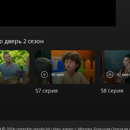
ю дверь 2 сезон
45 мин
42 мин
57 серия
58 серия
t © 2024 • tureckie-serialy.lol • Наш адрес: г. Москва, Большая Спасская 