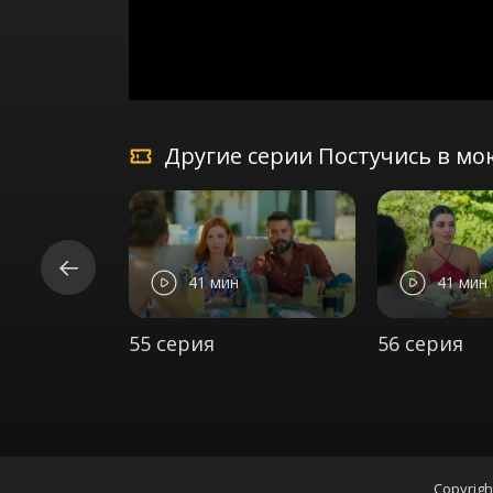
Другие серии Постучись в мо
41 мин
41 мин
55 серия
56 серия
Copyrigh