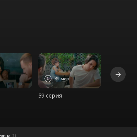
49 мин
48 ми
59 серия
60 серия
улица, 21