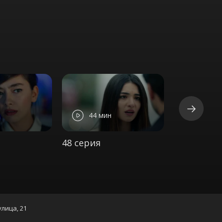
44 мин
45 ми
48 серия
49 серия
улица, 21