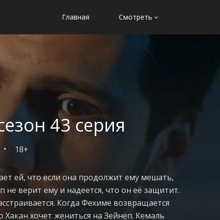
Главная
Смотреть
сезон 43 серия
18+
ает ей, что если она продолжит ему мешать,
п не верит ему и надеется, что он её защитит.
асстраивается. Когда Фехиме возвращается
о Хакан хочет жениться на Зейнеп. Кемаль