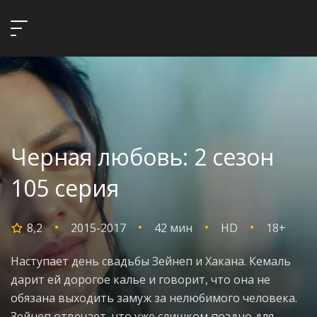
Черная любовь: 2 сезон
105 серия
8,2
2015-2017
42 мин
HD
18+
Наступает день свадьбы Зейнеп и Хакана. Кемаль
дарит ей дорогое калье и говорит, что она не
обязана выходить замуж за нелюбимого человека.
Зейнеп отвечает, что уже слишком поздно для