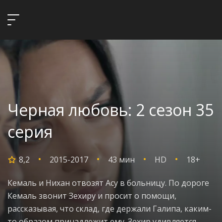
Черная любовь: 2 сезон 35
серия
8,2
2015-2017
43 мин
HD
18+
Кемаль и Нихан отвозят Асу в больницу. По дороге
Кемаль звонит Зехиру и просит о помощи,
рассказывая, что склад, где держали Галипа, каким-
то образом принадлежит ему. Зехир удивляется,