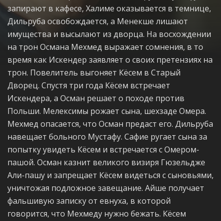
запирают в кафесе, Халиме оказывается в темнице,
Дильруба освобождается, а Менекше лишают
имущества и высылают из дворца. На восхождении
на трон Османа Мехмед выражает сомнения, в то
время как Искендер заявляет о своих претензиях на
трон. Повелитель выгоняет Кёсем в Старый
Дворец. Спустя три года Кёсем встречает
Искендера, а Осман решает о походе против
Польши. Мелексимы рожает сына, шехзаде Омера.
Мехмед опасается, что Осман предаст его. Дильруба
навещает больного Мустафу. Сафие ругает сына за
попытку увидеть Кёсем и встречается с Омером-
пашой. Осман казнит великого визиря Гюзельдже
Али-пашу и запрещает Кёсем видеться с сыновьями,
уничтожая подложное завещание. Айше получает
фальшивую записку от евнуха, в которой
говорится, что Мехмеду нужно бежать. Кёсем