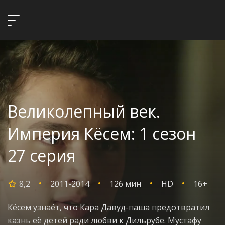
Великолепный век.
Империя Кёсем: 1 сезон
27 серия
8,2
2011-2014
126 мин
HD
16+
Кёсем узнаёт, что Кара Давуд-паша предотвратил
казнь её детей ради любви к Дильрубе. Мустафу