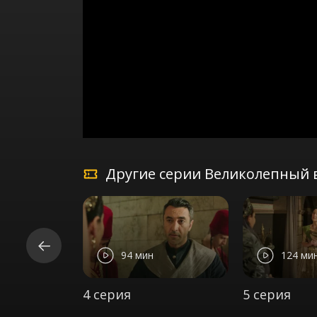
Другие серии Великолепный в
94 мин
124 ми
4 серия
5 серия