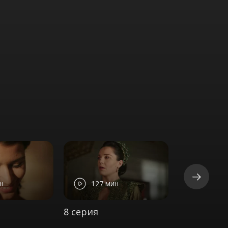
н
127 мин
130 м
8 серия
9 серия