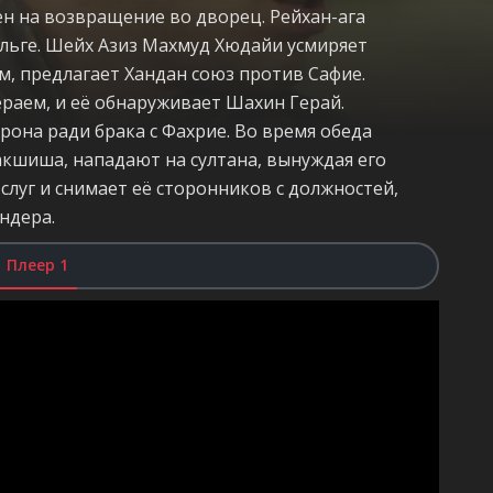
н на возвращение во дворец. Рейхан-ага
Гёльге. Шейх Азиз Махмуд Хюдайи усмиряет
м, предлагает Хандан союз против Сафие.
раем, и её обнаруживает Шахин Герай.
рона ради брака с Фахрие. Во время обеда
бакшиша, нападают на султана, вынуждая его
 слуг и снимает её сторонников с должностей,
ндера.
Плеер 1