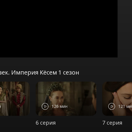
ек. Империя Кёсем 1 сезон
н
126 мин
121 ми
6 серия
7 серия