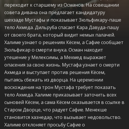
переходит к старшему из Османов. На совещании
совета дивана она предлагает кандидатуру
шехзаде Мустафы и показывает Зюльфикару-паше
тело Ахмеда. Дильруба спасает Кара Давуда-пашу
от своего брата, который видит немых палачей.
Халиме узнает о решениях Кёсем, а Сафие сообщает
Зюльфикар о смерти внука. Осман находит
утешение у Мелексимы, а Мехмед выражает
опасения за свою жизнь. Мустафа узнает о смерти
Ахмеда и выступает против решения Кёсем,
пытаясь сбежать из дворца. На церемонии
восхождения на трон Мустафа требует показать
тело Ахмеда. Халиме приказывает заточить всех
сыновей Кёсем, а сама Кёсем оказывается в ссылке в
Старом Дворце, что радует Сафие. Менекше
становится хазнедар, что вызывает недовольство.
Халиме отклоняет просьбу Сафие о