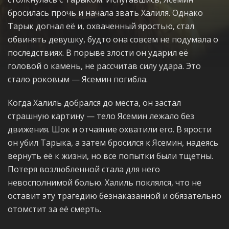
бросилась прочь и начала звать Халиля. Однако
Тарык догнал её и, охваченный яростью, стал
обвинять девушку, будто она совсем не подумала о
последствиях. В порыве злости он ударил её
головой о камень, не рассчитав силу удара. Это
стало роковым — Ясемин погибла.
Когда Халиль добрался до места, он застал
страшную картину — тело Ясемин лежало без
движения. Шок и отчаяние охватили его. В ярости
он убил Тарыка, а затем бросился к Ясемин, надеясь
вернуть её к жизни, но все попытки были тщетны.
Потеря возлюбленной стала для него
невосполнимой болью. Халиль поклялся, что не
оставит эту трагедию безнаказанной и обязательно
отомстит за её смерть.