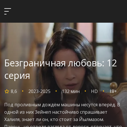
Безграничная любовь: 12
серия
8,6
2023-2025
132 мин
HD
18+
Под проливным дождём машины несутся вперёд. В
одной из них Зейнеп настойчиво спрашивает
Халиля, знает ли он, кто стоит за Йылмазом.
Парень, не отводя взгляда от дороги, отвечает, что