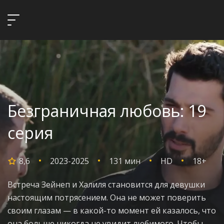
Безграничная любовь: 19
серия
8,6
2023-2025
131 мин
HD
18+
Встреча Зейнеп и Халиля становится для девушки
настоящим потрясением. Она не может поверить
своим глазам — в какой-то момент ей казалось, что
она больше никогда не увидит любимого. Чтобы