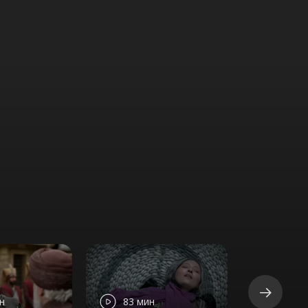
н
83 мин