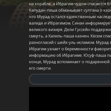
на корабле, а Ибрагим чудом спасается б
Капудан-паша обманывает султана о казн
что Мурад остался единственным наслед
валиде и Ибрагимом. Синан информирует
великого визиря. Дели Гуссейн поддерж
смерть, а Халиль-паша казнен. Кёсем спа
разногласий с шейх-уль-исламом. Мурад
Ибрагим узнает о беременности фаворитк
информацию об Ибрагиме. Юсуф-паша пыт
конце, Мурад вспоминает о подаренной р
его смерти.