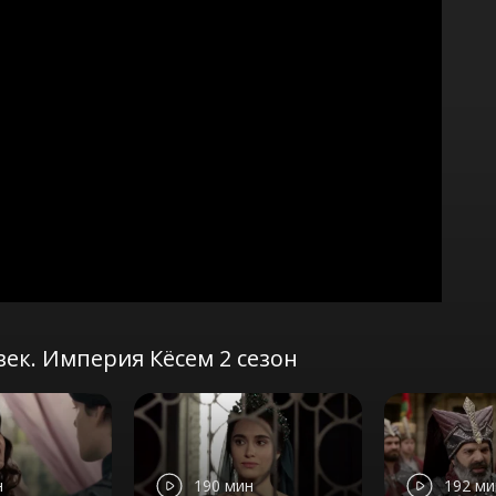
ек. Империя Кёсем 2 сезон
н
190 мин
192 ми