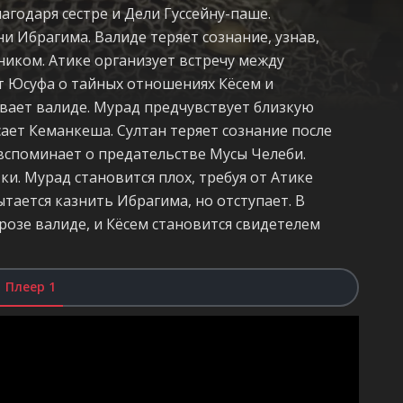
лагодаря сестре и Дели Гуссейну-паше.
и Ибрагима. Валиде теряет сознание, узнав,
ником. Атике организует встречу между
 Юсуфа о тайных отношениях Кёсем и
ивает валиде. Мурад предчувствует близкую
сает Кеманкеша. Султан теряет сознание после
 вспоминает о предательстве Мусы Челеби.
и. Мурад становится плох, требуя от Атике
ается казнить Ибрагима, но отступает. В
озе валиде, и Кёсем становится свидетелем
Плеер 1