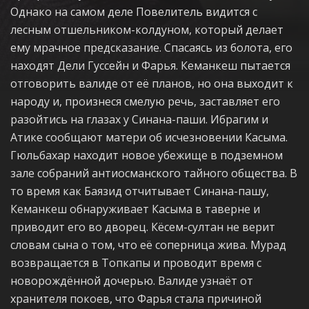
Однако на самом деле Повелитель видится с
лесным отшельником-колдуном, который делает
ему мрачное предсказание. Спасаясь из болота, его
находят Дели Гуссейн и Фарья. Кеманкеш пытается
отговорить валиде от её планов, но она выходит к
народу и, произнеся смелую речь, заставляет его
разойтись на глазах у Синана-паши. Ибрагим и
Атике сообщают матери об исчезновении Касыма.
Гюльбахар находит новое убежище в подземном
зале собраний антиосманского тайного общества. В
то время как Баязид отчитывает Синана-пашу,
Кеманкеш обнаруживает Касыма в таверне и
приводит его во дворец. Кёсем-султан не верит
словам сына о том, что её соперница жива. Мурад
возвращается в Топкапы и проводит время с
новорождённой дочерью. Валиде узнаёт от
хранителя покоев, что Фарья стала причиной