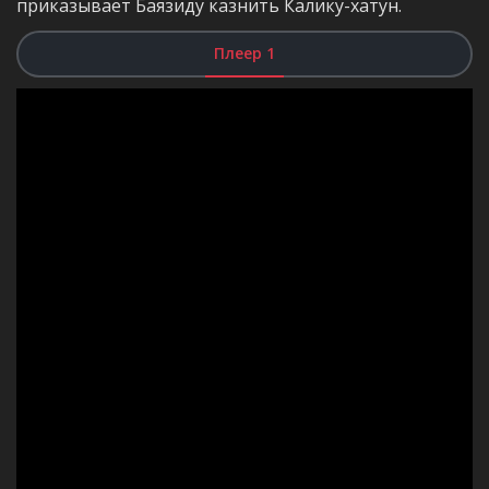
приказывает Баязиду казнить Калику-хатун.
Плеер 1