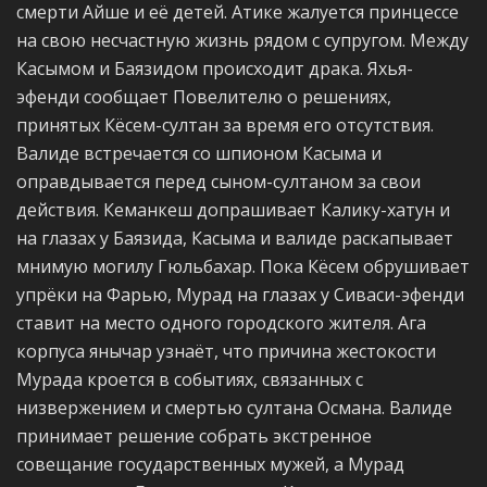
смерти Айше и её детей. Атике жалуется принцессе
на свою несчастную жизнь рядом с супругом. Между
Касымом и Баязидом происходит драка. Яхья-
эфенди сообщает Повелителю о решениях,
принятых Кёсем-султан за время его отсутствия.
Валиде встречается со шпионом Касыма и
оправдывается перед сыном-султаном за свои
действия. Кеманкеш допрашивает Калику-хатун и
на глазах у Баязида, Касыма и валиде раскапывает
мнимую могилу Гюльбахар. Пока Кёсем обрушивает
упрёки на Фарью, Мурад на глазах у Сиваси-эфенди
ставит на место одного городского жителя. Ага
корпуса янычар узнаёт, что причина жестокости
Мурада кроется в событиях, связанных с
низвержением и смертью султана Османа. Валиде
принимает решение собрать экстренное
совещание государственных мужей, а Мурад