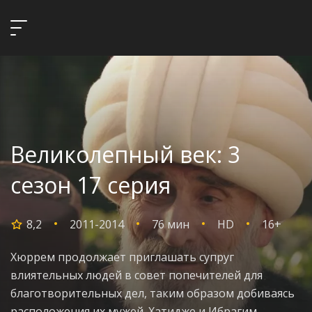
Великолепный век: 3
сезон 17 серия
8,2
2011-2014
76 мин
HD
16+
Хюррем продолжает приглашать супруг
влиятельных людей в совет попечителей для
благотворительных дел, таким образом добиваясь
расположения их мужей. Хатидже и Ибрагим