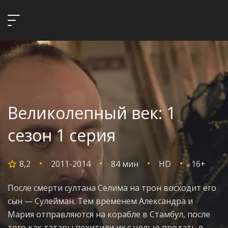
Великолепный век: 1
сезон 1 серия
8,2
2011-2014
84 мин
HD
16+
После смерти султана Селима на трон восходит его
сын — Сулейман. Тем временем Александра и
Мария отправляются на корабле в Стамбул, после
того как татары похитили их с целью продать в