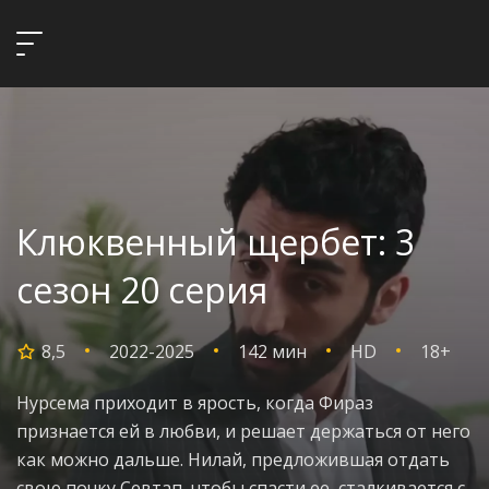
Клюквенный щербет: 3
сезон 20 серия
8,5
2022-2025
142 мин
HD
18+
Нурсема приходит в ярость, когда Фираз
признается ей в любви, и решает держаться от него
как можно дальше. Нилай, предложившая отдать
свою почку Севтап, чтобы спасти ее, сталкивается с