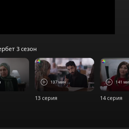
рбет 3 сезон
н
137 мин
141 ми
13 серия
14 серия