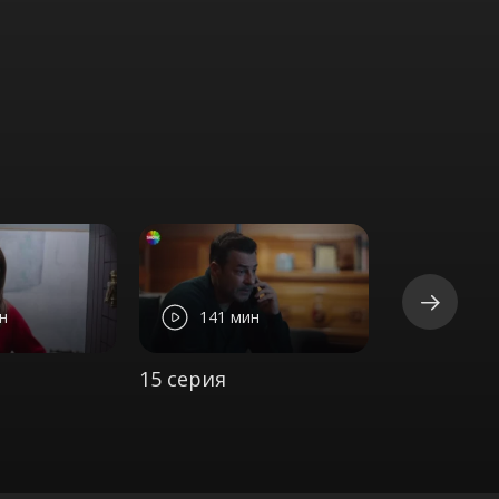
н
141 мин
149 м
15 серия
16 серия