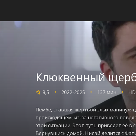
Клюквенный щербе
8,5
2022-2025
137 мин
HD
Пембе, ставшая жертвой злых манипуляци
происходящем, из-за негативного поведе
этой ситуации. Этот путь приведет её в 
Вернувшись домой, Нилай делится с Фати