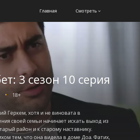
Главная
Смотреть
т: 3 сезон 10 серия
18+
й Гёркем, хотя и не виновата в
ния своей семьи начинает искать выход из
старый район и к старому наставнику.
хом тем, что она видела в доме Доа. Фатих,