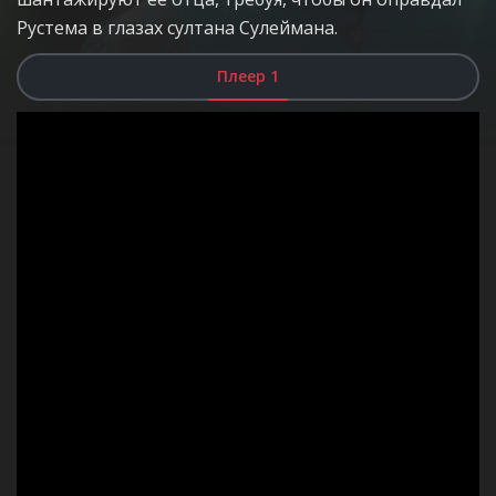
Рустема в глазах султана Сулеймана.
Плеер 1