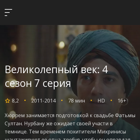
Великолепный век: 4
сезон 7 серия
8,2
2011-2014
78 мин
HD
16+
Хюррем занимается подготовкой к свадьбе Фатьмы
Султан. Нурбану же ожидает своей участи в
темнице. Тем временем похитители Михринисы
шантажируют ее отца, требуя, чтобы он оправдал