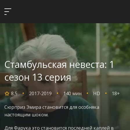
Стамбульская невеста: 1
сезон 13 серия
8,5
2017-2019
140 мин
HD
18+
Сюрприз Эмира становится для особняка
настоящим шоком.
Для Фарука это становится последней каплей в