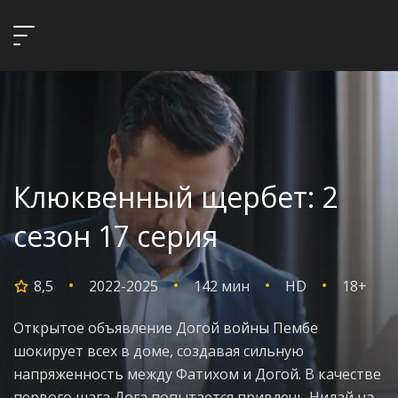
Клюквенный щербет: 2
сезон 17 серия
8,5
2022-2025
142 мин
HD
18+
Открытое объявление Догой войны Пембе
шокирует всех в доме, создавая сильную
напряженность между Фатихом и Догой. В качестве
первого шага Дога попытается привлечь Нилай на